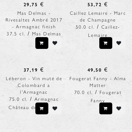
€
€
29,75
53,72
Mas Delmas -
Caillez Lemaire - Marc
Rivesaltes Ambré 2017
de Champagne
/
- Armagnac finish
50.0
cl.
Caillez-
/
37.5
cl.
Mas Delmas
Lemaire
€
€
37,19
49,50
Léberon - Vin muté de
Fougerat Fanny - Alma
Colombard a
Matter
/
l'Armagnac
70.0
cl.
Fougerat
/
75.0
cl.
Armagnac
Fanny
Château de Léberon