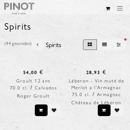
Overslaan naar inhoud
Spirits
act
(44 gevonden)
Spirits
€
€
54,00
28,93
Groult 12 ans
Léberon - Vin muté de
/
Merlot a l'Armagnac
70.0
cl.
Calvados
/
75.0
cl.
Armagnac
Roger Groult
Château de Léberon