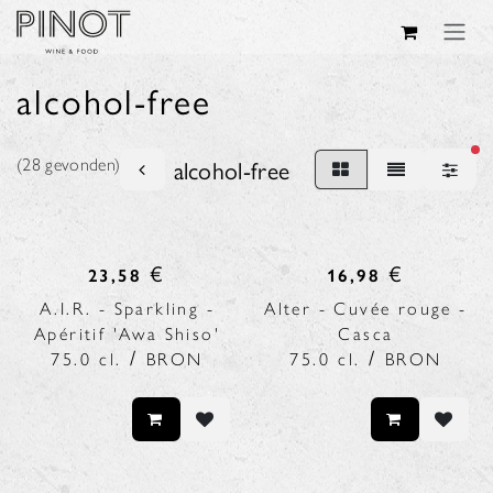
Overslaan naar inhoud
alcohol-free
act
alcohol-free
(28 gevonden)
€
€
23,58
16,98
A.I.R. - Sparkling -
Alter - Cuvée rouge -
Apéritif 'Awa Shiso'
Casca
/
/
75.0
cl.
BRON
75.0
cl.
BRON