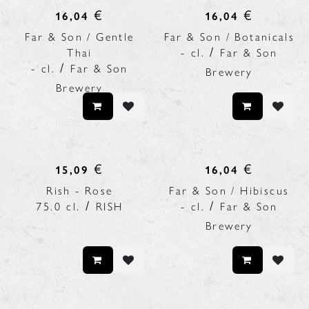
€
€
16,04
16,04
Far & Son / Gentle
Far & Son / Botanicals
/
Thai
-
cl.
Far & Son
/
-
cl.
Far & Son
Brewery
Brewery
€
€
15,09
16,04
Rish - Rose
Far & Son / Hibiscus
/
/
75.0
cl.
RISH
-
cl.
Far & Son
Brewery