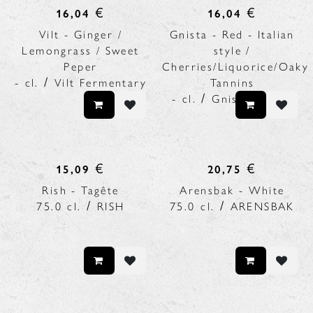
€
€
16,04
16,04
Vilt - Ginger /
Gnista - Red - Italian
Lemongrass / Sweet
style /
Peper
Cherries/Liquorice/Oaky
/
-
cl.
Vilt Fermentary
Tannins
/
-
cl.
Gnista Spirits
€
€
15,09
20,75
Rish - Tagête
Arensbak - White
/
/
75.0
cl.
RISH
75.0
cl.
ARENSBAK