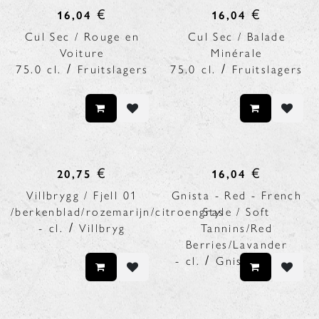
€
€
16,04
16,04
Cul Sec / Rouge en
Cul Sec / Balade
Voiture
Minérale
/
/
75.0
cl.
Fruitslagers
75.0
cl.
Fruitslagers
€
€
20,75
16,04
Villbrygg / Fjell 01
Gnista - Red - French
/berkenblad/rozemarijn/citroengras
Style / Soft
/
-
cl.
Villbryg
Tannins/Red
Berries/Lavander
/
-
cl.
Gnista Spirits