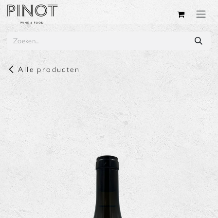
Overslaan naar inhoud
Alle producten