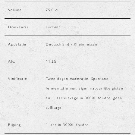
Volume
75.0
cl.
Druivenras
Furmint
Appelatie
Deutschland / Rheinhessen
Alc.
11.5
%
Vinificatie
Twee dagen maceratie. Spontane
fermentatie met eigen natuurlijke gisten
en 1 jaar elevage in 3000L foudre, geen
sulfitage.
Rijping
1 jaar in 3000L foudre.