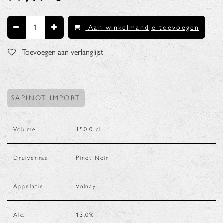
Aan winkelmandje toevoegen
Toevoegen aan verlanglijst
SAPINOT IMPORT
Volume
150.0
cl.
Druivenras
Pinot Noir
Appelatie
Volnay
Alc.
13.0
%