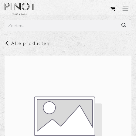
Overslaan naar inhoud
Alle producten