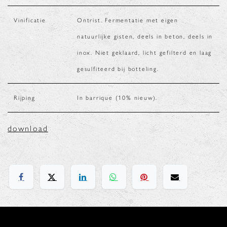
Vinificatie
Ontrist. Fermentatie met eigen
natuurlijke gisten, deels in beton, deels in
inox. Niet geklaard, licht gefilterd en laag
gesulfiteerd bij botteling.
Rijping
In barrique (10% nieuw).
download