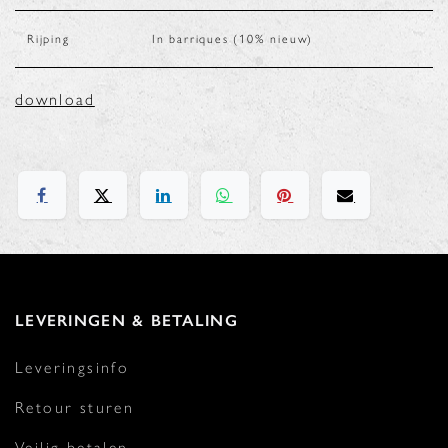
Rijping
In barriques (10% nieuw)
download
LEVERINGEN & BETALING
Leveringsinfo
Retour sturen
Veilig betalen