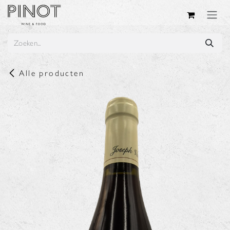
Overslaan naar inhoud
Alle producten