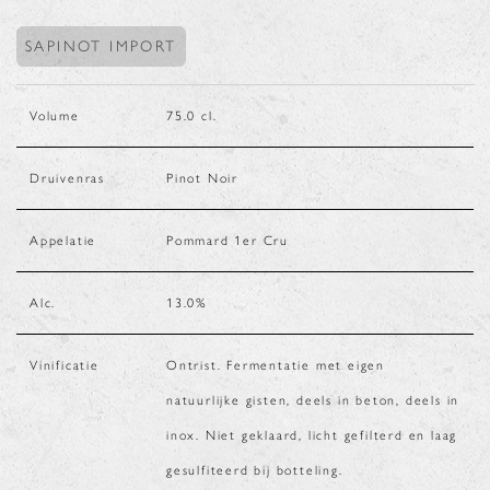
SAPINOT IMPORT
Volume
75.0
cl.
Druivenras
Pinot Noir
Appelatie
Pommard 1er Cru
Alc.
13.0
%
Vinificatie
Ontrist. Fermentatie met eigen
natuurlijke gisten, deels in beton, deels in
inox. Niet geklaard, licht gefilterd en laag
gesulfiteerd bij botteling.