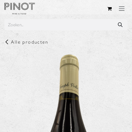
Overslaan naar inhoud
Alle producten