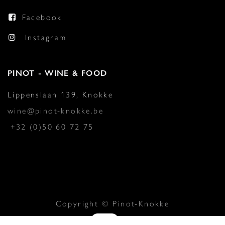
Facebook
Instagram
PINOT - WINE & FOOD
Lippenslaan 139, Knokke
wine@pinot-knokke.be
+32 (0)50 60 72 75
Copyright © Pinot-Knokke
Aangeboden door
- De #1
Open source