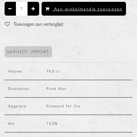
Aan winkelmandje toevoegen
Toevoegen aan verlanglijst
SAPINOT IMPORT
Volume
75.0
cl.
Druivenras
Pinot Noir
Appelatie
Pommard 1er Cru
Alc.
13.0
%