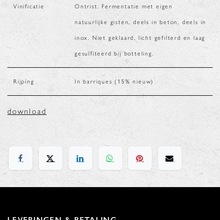
Vinificatie
Ontrist. Fermentatie met eigen
natuurlijke gisten, deels in beton, deels in
inox. Niet geklaard, licht gefilterd en laag
gesulfiteerd bij botteling.
Rijping
In barriques (15% nieuw)
download
LEVERINGEN & BETALING