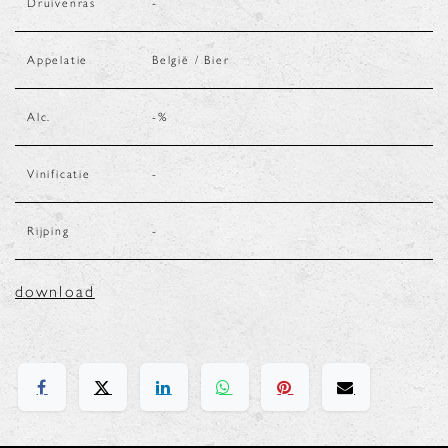
Druivenras
-
Appelatie
België / Bier
Alc.
-
%
Vinificatie
-
Rijping
-
download