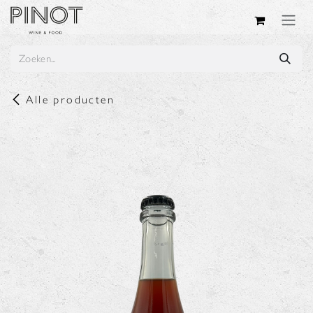
Overslaan naar inhoud
Alle producten