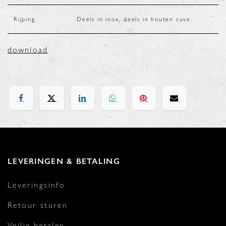
Rijping
Deels in inox, deels in houten cuve.
download
LEVERINGEN & BETALING
Leveringsinfo
Retour sturen
Veilig betalen