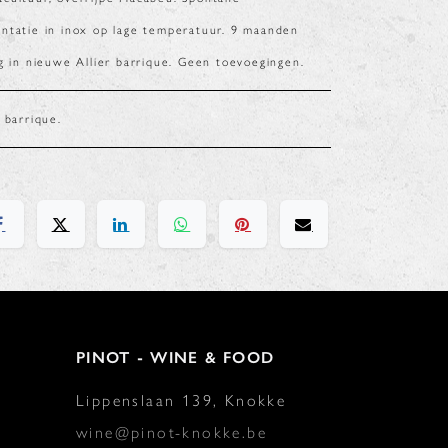
ntatie in inox op lage temperatuur. 9 maanden
ng in nieuwe Allier barrique. Geen toevoegingen.
r barrique.
PINOT - WINE & FOOD
Lippenslaan 139, Knokke
wine@pinot-knokke.be