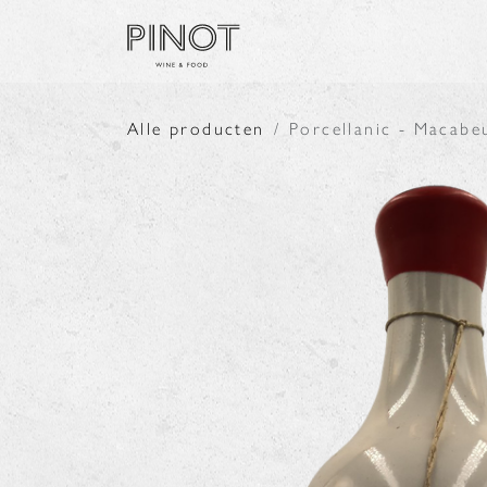
Overslaan naar inhoud
SHOP
PRODUCENTE
Alle producten
Porcellanic - Macabe