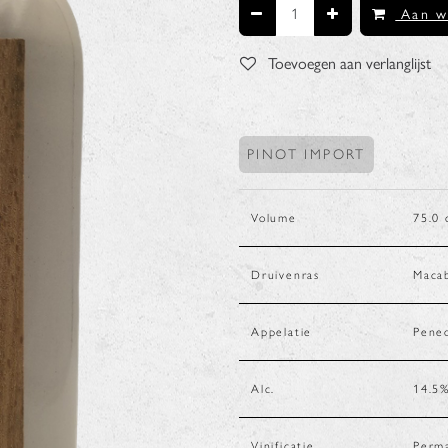
Aan w
Toevoegen aan verlanglijst
PINOT IMPORT
Volume
75.0
Druivenras
Maca
Appelatie
Pened
Alc.
14.5
Vinificatie
Perma