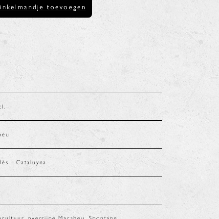
inkelmandje toevoegen
cl.
beu
ès - Cataluyna
%
cultuur, overrijpe Macabeu. Spontane