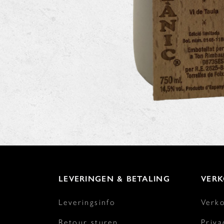
LEVERINGEN & BETALING
VER
Leveringsinfo
Verk
Retour sturen
Priva