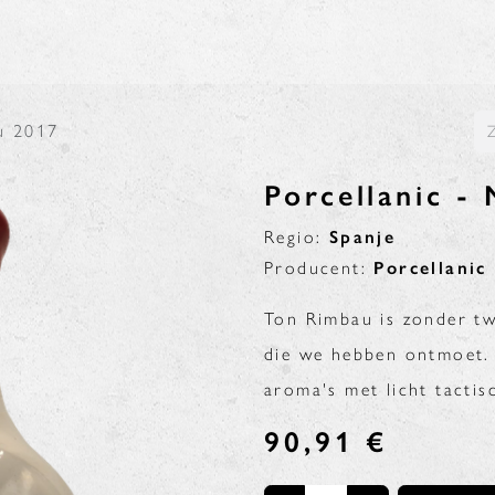
N
BLOG
u 2017
Porcellanic -
Regio:
Spanje
Producent:
Porcellani
Ton Rimbau is zonder tw
die we hebben ontmoet.
aroma's met licht tacti
90,91
€