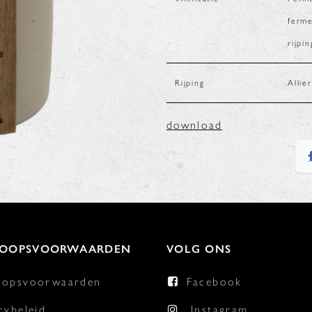
ferme
rijpi
Rijping
Allie
download
KOOPSVOORWAARDEN
VOLG ONS
oopsvoorwaarden
Facebook
cybeleid
Instagram