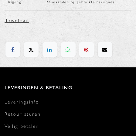
Rijping
24 maanden op gebruikte barriques.
download
LEVERINGEN & BETALING
Leveringsinfo
Retour sturen
Veilig betalen