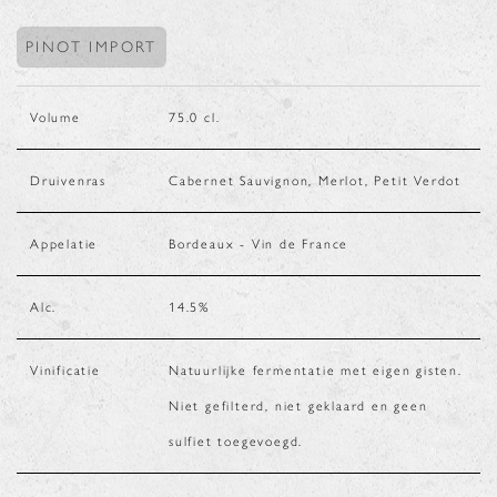
PINOT IMPORT
Volume
75.0
cl.
Druivenras
Cabernet Sauvignon, Merlot, Petit Verdot
Appelatie
Bordeaux - Vin de France
Alc.
14.5
%
Vinificatie
Natuurlijke fermentatie met eigen gisten.
Niet gefilterd, niet geklaard en geen
sulfiet toegevoegd.