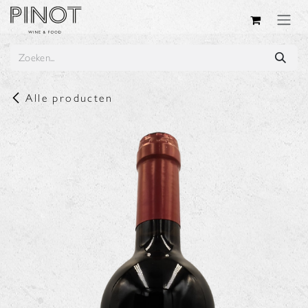
Overslaan naar inhoud
Alle producten