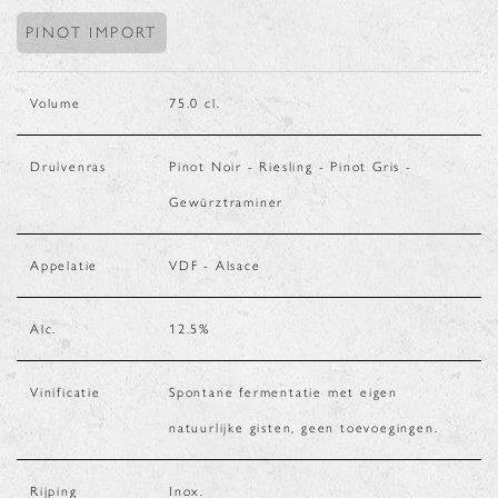
PINOT IMPORT
Volume
75.0
cl.
Druivenras
Pinot Noir - Riesling - Pinot Gris -
Gewürztraminer
Appelatie
VDF - Alsace
Alc.
12.5
%
Vinificatie
Spontane fermentatie met eigen
natuurlijke gisten, geen toevoegingen.
Rijping
Inox.