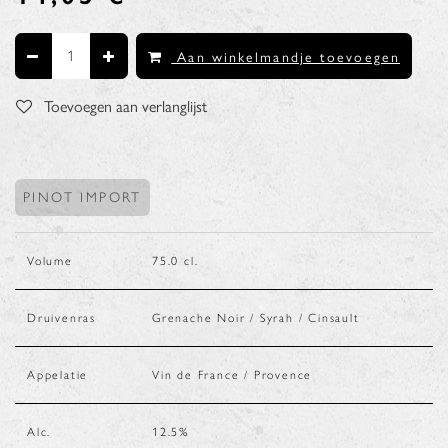
Aan winkelmandje toevoegen
Toevoegen aan verlanglijst
PINOT IMPORT
Volume
75.0
cl.
Druivenras
Grenache Noir / Syrah / Cinsault
Appelatie
Vin de France / Provence
Alc.
12.5
%