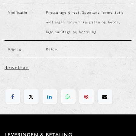
Vinificatie
Pressurage direct. Spontane fermentatie
met eigen natuurlijke gisten op beton,
lage sulfitage bij botteling.
Rijping
Beton.
download
LEVERINGEN & BETALING