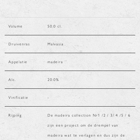
Volume
50.0
cl.
Druivenras
Malvasia
Appelatie
madeira
Alc.
20.0
%
Vinificatie
-
Rijping
De madeira collection Nr1 /2 / 3/ 4 /5 / 6
zijn een project om de drempel van
madeira wat te verlagen en dus zijn de