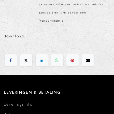
extreme oxidatieve toetsen wat minder
aanwezig en is er eerder een
fruitdominantie.
download
LEVERINGEN & BETALING
Leveringsinfo