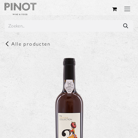
Overslaan naar inhoud
Alle producten