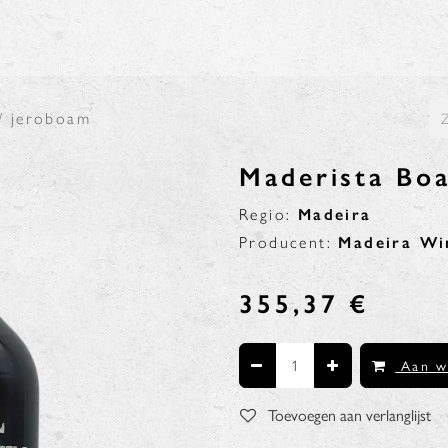
N
BLOG
 / jeroboam
Maderista Boa
Regio:
Madeira
Producent:
Madeira W
355,37
€
Aan w
Toevoegen aan verlanglijst