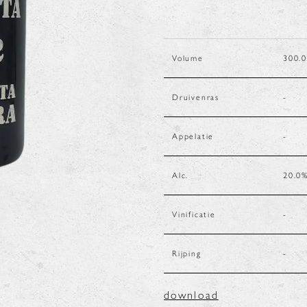
Volume
300.0
Druivenras
-
Appelatie
-
Alc.
20.0
Vinificatie
-
Rijping
-
download