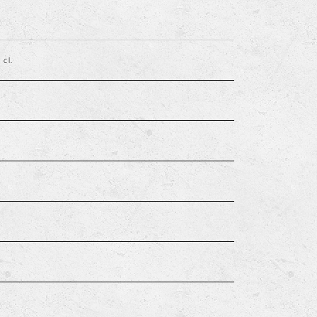
cl.
%