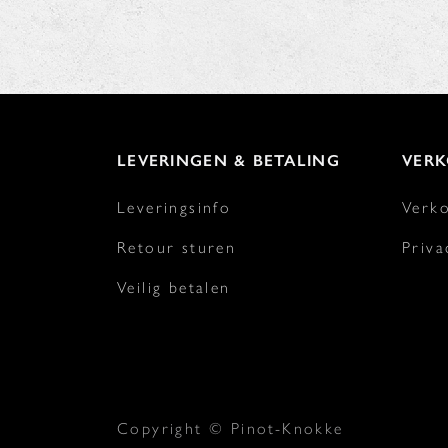
LEVERINGEN & BETALING
VER
Leveringsinfo
Verk
Retour sturen
Priva
Veilig betalen
Copyright © Pinot-Knokke