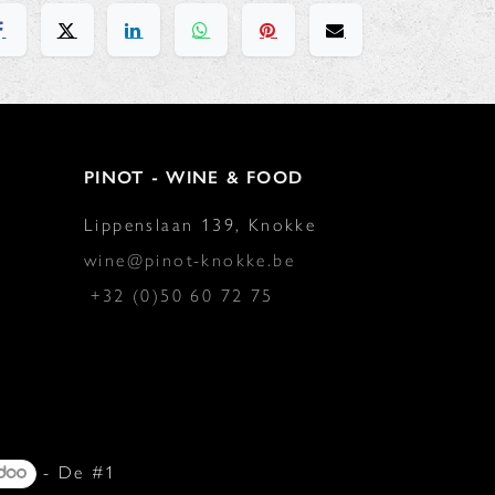
PINOT - WINE & FOOD
Lippenslaan 139, Knokke
wine@pinot-knokke.be
+32 (0)50 60 72 75
- De #1
Open source e-commerce