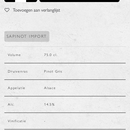
Toevoegen aan verlanglijst
SAPINOT IMPORT
Volume
75.0
cl.
Druivenras
Pinot Gris
Appelatie
Alsace
Alc.
14.5
%
Vinificatie
-