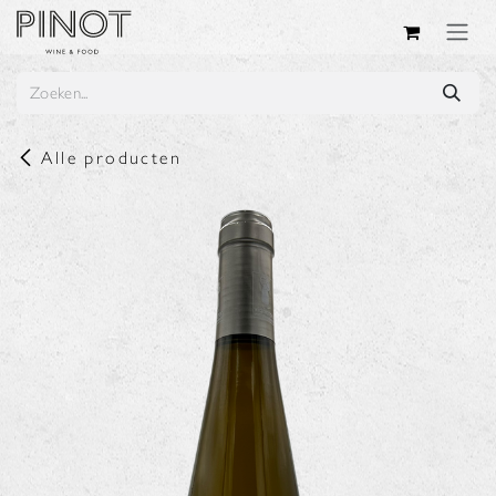
Overslaan naar inhoud
Alle producten