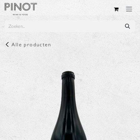
Overslaan naar inhoud
Alle producten