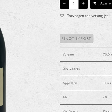
Aan w
Toevoegen aan verlanglijst
PINOT IMPORT
Volume
75.0
Druivenras
-
Appelatie
Terra
Alc.
-
%
Vinificatie
Deels