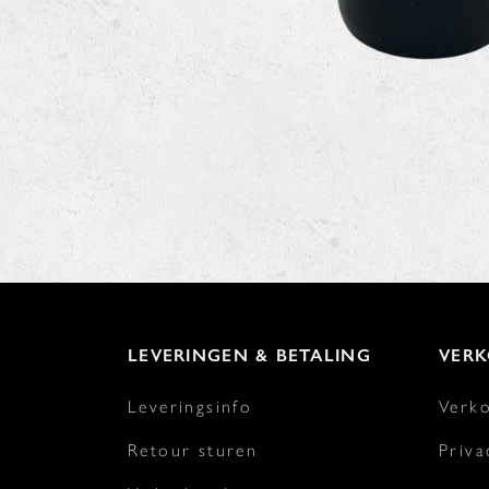
LEVERINGEN & BETALING
VER
Leveringsinfo
Verk
Retour sturen
Priva