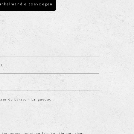
inkelmandje toevoegen
cl.
sses du Larzac - Languedoc
 égrappage, spontane fermentatie met eigen