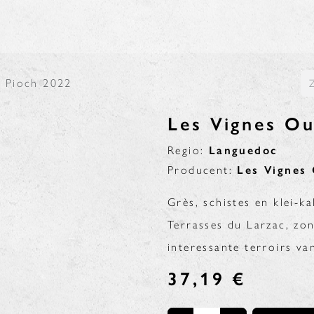
N
BLOG
- Pioch 2022
Les Vignes Ou
Regio:
Languedoc
Producent:
Les Vignes 
Grès, schistes en klei-k
Terrasses du Larzac, zon
interessante terroirs v
37,19
€