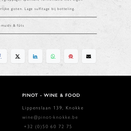
rlijke gisten. Lage sulfitage bij botteling.
muids & fûts
PINOT - WINE & FOOD
Lippenslaan 139, Knokke
wine@pinot-knokke.be
+32 (0)50 60 72 75