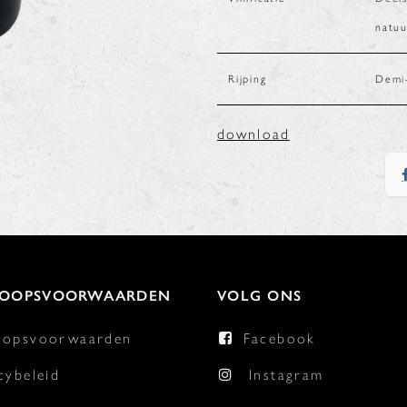
natuu
Rijping
Demi-
download
KOOPSVOORWAARDEN
VOLG ONS
oopsvoorwaarden
Facebook
cybeleid
Instagram