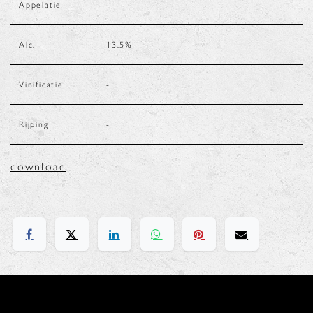
Appelatie
-
Alc.
13.5
%
Vinificatie
-
Rijping
-
download