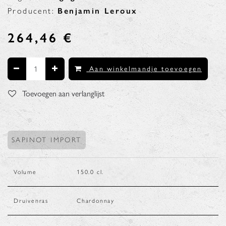
Producent:
Benjamin Leroux
264,46
€
Aan winkelmandje toevoegen
Toevoegen aan verlanglijst
SAPINOT IMPORT
Volume
150.0
cl.
Druivenras
Chardonnay