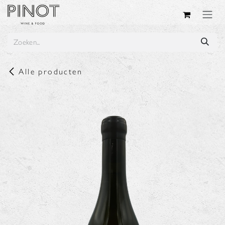
Overslaan naar inhoud
Alle producten