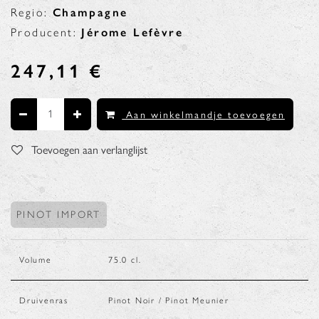
Regio:
Champagne
Producent:
Jérome Lefèvre
247,11
€
Aan winkelmandje toevoegen
Toevoegen aan verlanglijst
PINOT IMPORT
Volume
75.0
cl.
Druivenras
Pinot Noir / Pinot Meunier