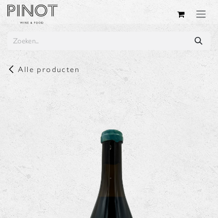
Overslaan naar inhoud
Alle producten