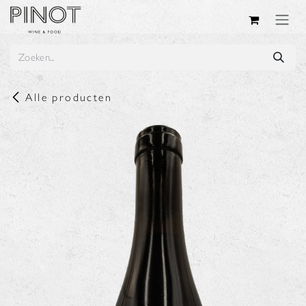
Overslaan naar inhoud
Alle producten