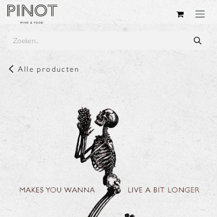
Overslaan naar inhoud
Alle producten