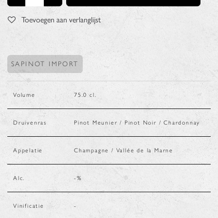
Toevoegen aan verlanglijst
SAPINOT IMPORT
Volume
75.0
cl.
Druivenras
Pinot Meunier / Pinot Noir / Chardonnay
Appelatie
Champagne / Vallée de la Marne
Alc.
-
%
Vinificatie
-