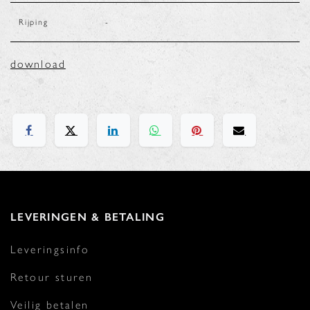
Rijping
-
download
LEVERINGEN & BETALING
Leveringsinfo
Retour sturen
Veilig betalen