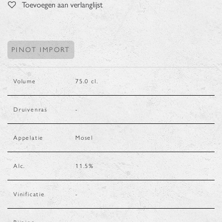
Toevoegen aan verlanglijst
PINOT IMPORT
Volume
75.0
cl.
Druivenras
-
Appelatie
Mosel
Alc.
11.5
%
Vinificatie
-