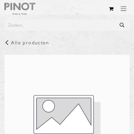
Overslaan naar inhoud
Alle producten