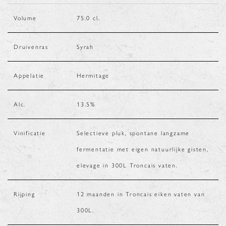
Volume
75.0
cl.
Druivenras
Syrah
Appelatie
Hermitage
Alc.
13.5
%
Vinificatie
Selectieve pluk, spontane langzame
fermentatie met eigen natuurlijke gisten,
elevage in 300L Troncais vaten.
Rijping
12 maanden in Troncais eiken vaten van
300L.