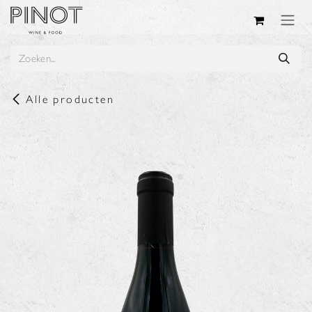
Overslaan naar inhoud
Alle producten