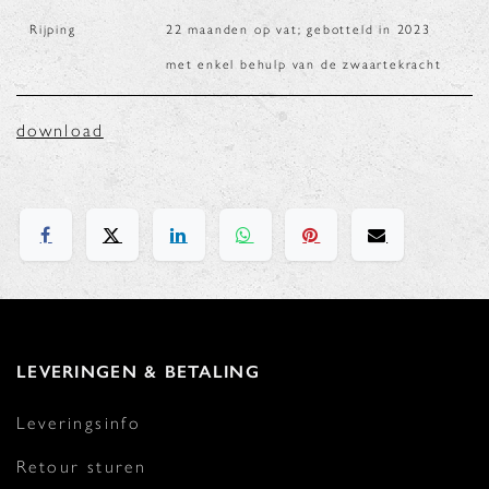
Rijping
22 maanden op vat; gebotteld in 2023
met enkel behulp van de zwaartekracht
download
LEVERINGEN & BETALING
Leveringsinfo
Retour sturen