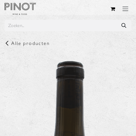
Overslaan naar inhoud
Alle producten