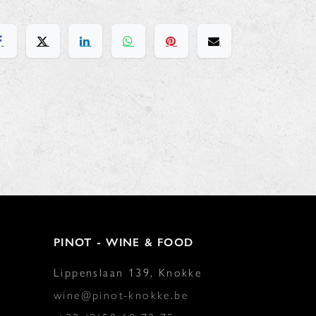
PINOT - WINE & FOOD
Lippenslaan 139, Knokke
wine@pinot-knokke.be