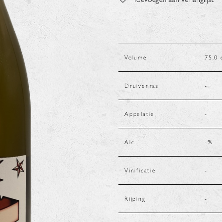
Volume
75.0
Druivenras
-
Appelatie
-
Alc.
-
%
Vinificatie
-
Rijping
-