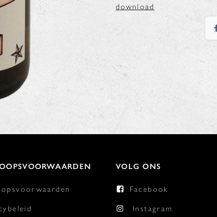
download
KOOPSVOORWAARDEN
VOLG ONS
oopsvoorwaarden
Facebook
cybeleid
Instagram