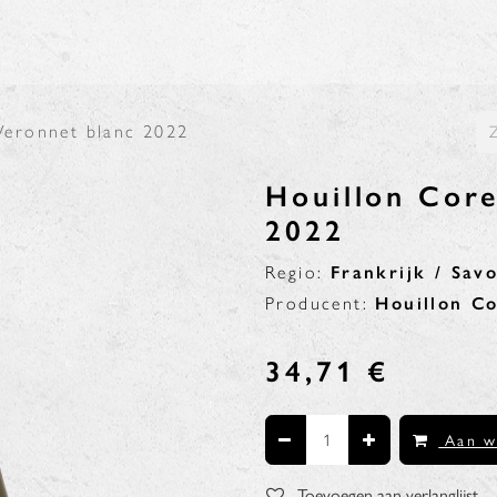
N
BLOG
Veronnet blanc 2022
Houillon Core
2022
Regio:
Frankrijk / Savo
Producent:
Houillon Co
34,71
€
Aan w
Toevoegen aan verlanglijst