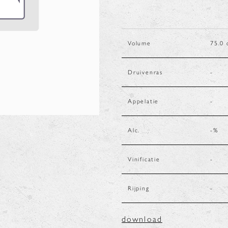
Volume
75.0
Druivenras
-
Appelatie
-
Alc.
-
%
Vinificatie
-
Rijping
-
download