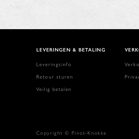
LEVERINGEN & BETALING
VER
Leveringsinfo
Verk
Retour sturen
Priva
Veilig betalen
Copyright © Pinot-Knokke