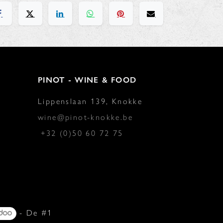
PINOT - WINE & FOOD
Lippenslaan 139, Knokke
wine@pinot-knokke.be
+32 (0)50 60 72 75
- De #1
Open source e-commerce