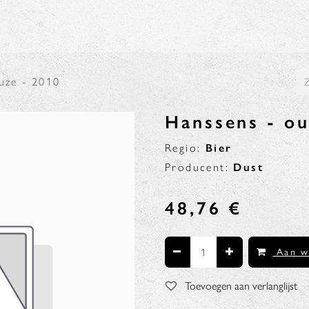
N
BLOG
uze - 2010
Hanssens - o
Regio:
Bier
Producent:
Dust
48,76
€
Aan w
Toevoegen aan verlanglijst