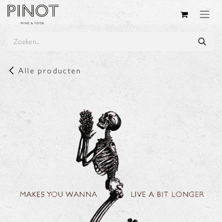
Overslaan naar inhoud
Alle producten