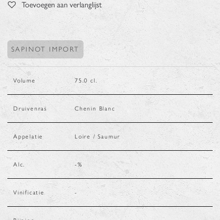
Toevoegen aan verlanglijst
SAPINOT IMPORT
Volume
75.0
cl.
Druivenras
Chenin Blanc
Appelatie
Loire / Saumur
Alc.
-
%
Vinificatie
-