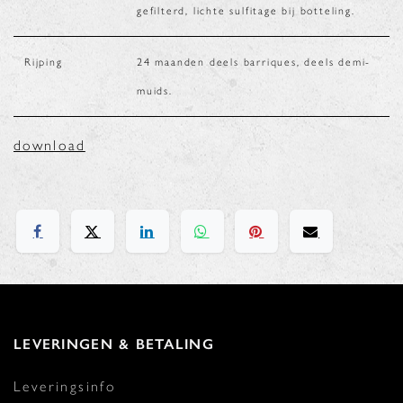
gefilterd, lichte sulfitage bij botteling.
Rijping
24 maanden deels barriques, deels demi-
muids.
download
LEVERINGEN & BETALING
Leveringsinfo