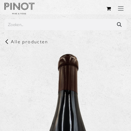
Overslaan naar inhoud
Alle producten