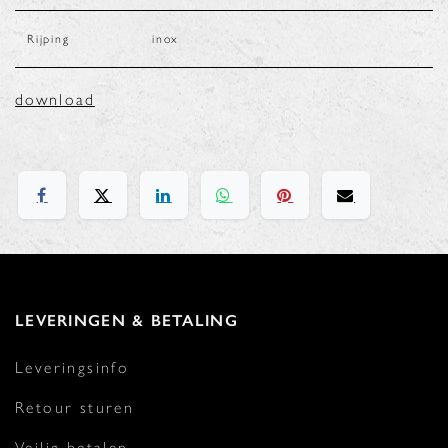
Rijping
inox
download
LEVERINGEN & BETALING
Leveringsinfo
Retour sturen
Veilig betalen