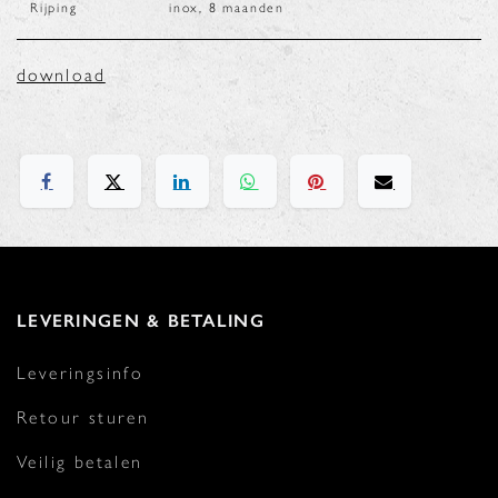
Rijping
inox, 8 maanden
download
LEVERINGEN & BETALING
Leveringsinfo
Retour sturen
Veilig betalen