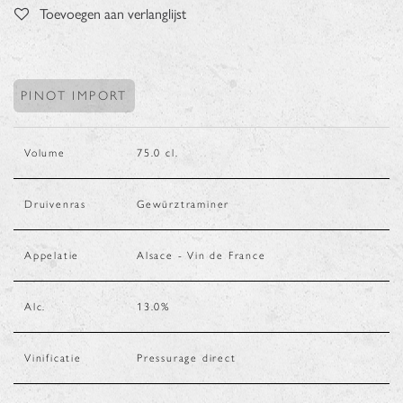
Toevoegen aan verlanglijst
PINOT IMPORT
Volume
75.0
cl.
Druivenras
Gewürztraminer
Appelatie
Alsace - Vin de France
Alc.
13.0
%
Vinificatie
Pressurage direct