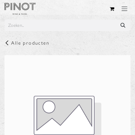
Overslaan naar inhoud
Alle producten