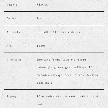
Volume
75.0
cl.
Druivenras
Syrah
Appelatie
Roussillon / Côtes Catalanes
Alc.
13.0
%
Vinificatie
Spontane fermentatie met eigen
natuurlijke gisten, geen sulfitage, 10
maanden elevage, deels in tank, deels in
demi-muid.
Rijping
10 maanden deels in tank, deels in demi-
muid.