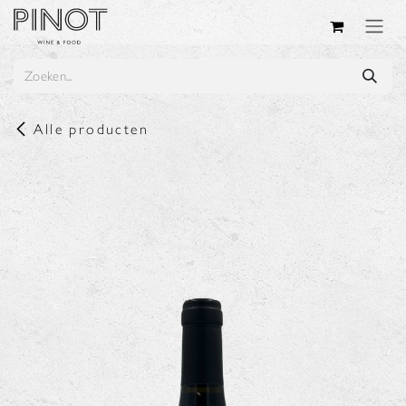
Overslaan naar inhoud
Alle producten