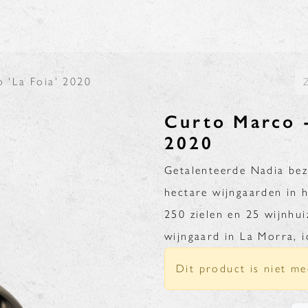
N
BLOG
 'La Foia' 2020
Curto Marco -
2020
Getalenteerde Nadia be
hectare wijngaarden in 
250 zielen en 25 wijnhui
wijngaard in La Morra, i
Dit product is niet me