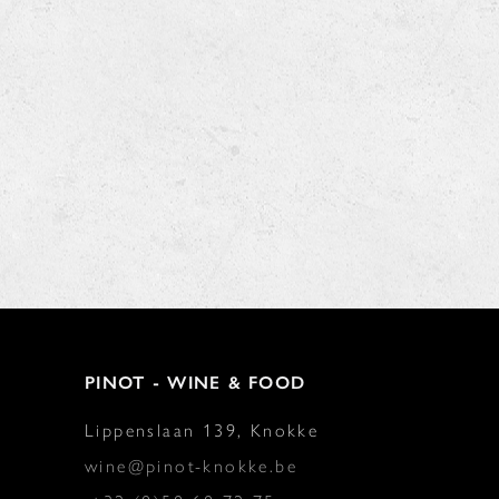
PINOT - WINE & FOOD
Lippenslaan 139, Knokke
wine@pinot-knokke.be