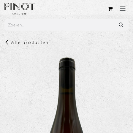
Overslaan naar inhoud
Alle producten