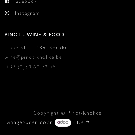
Facebook
Instagram
PINOT - WINE & FOOD
Lippenslaan 139, Knokke
wine@pinot-knokke.be
+32 (0)50 60 72 75
Copyright © Pinot-Knokke
Aangeboden door
- De #1
Open source
e-commerce