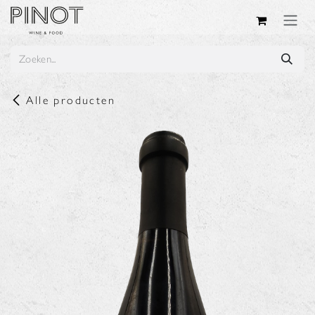
Overslaan naar inhoud
Alle producten