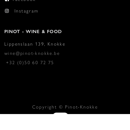
Instagram
PINOT - WINE & FOOD
Lippenslaan 139, Knokke
wine@pinot-knokke.be
+32 (0)50 60 72 75
Copyright © Pinot-Knokke
Aangeboden door
- De #1
Open source
e-commerce