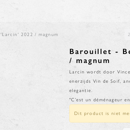
N
BLOG
c 'Larcin' 2022 / magnum
Barouillet - B
/ magnum
Larcin wordt door Vincen
enerzijds Vin de Soif, a
elegantie.
"C’est un déménageur en 
Dit product is niet me