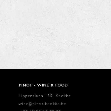
PINOT - WINE & FOOD
Lippenslaan 139, Knokke
wine@pinot-knokke.be