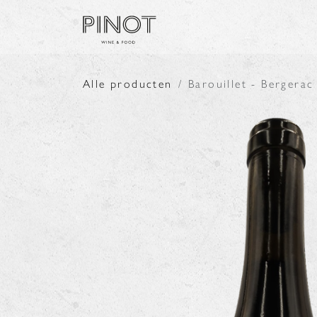
Overslaan naar inhoud
SHOP
PRODUCENTE
Alle producten
Barouillet - Bergera