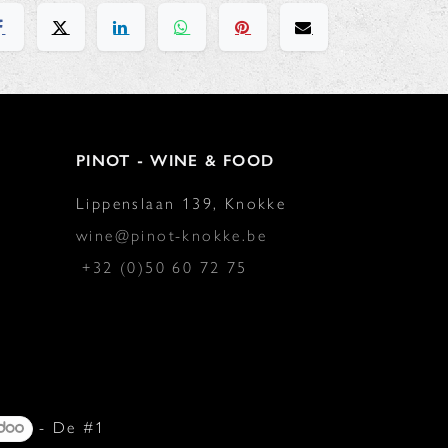
PINOT - WINE & FOOD
Lippenslaan 139, Knokke
wine@pinot-knokke.be
+32 (0)50 60 72 75
- De #1
Open source e-commerce