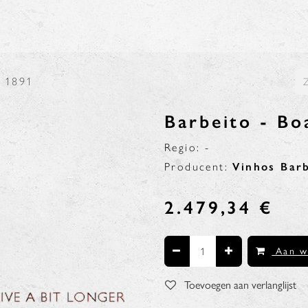
N
BLOG
' 1891
Barbeito - Bo
Regio: -
Producent:
Vinhos Bar
2.479,34
€
Aan w
Toevoegen aan verlanglijst