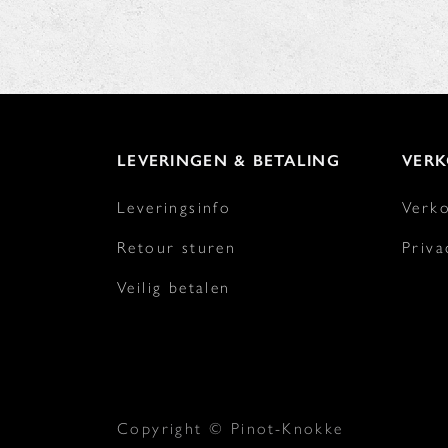
LEVERINGEN & BETALING
VER
Leveringsinfo
Verk
Retour sturen
Priva
Veilig betalen
Copyright © Pinot-Knokke