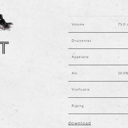
Volume
75.0
Druivenras
-
Appelatie
-
Alc.
20.0
Vinificatie
-
Rijping
-
download