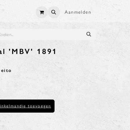
Aanmelden
al 'MBV' 1891
beito
inkelmandje toevoegen