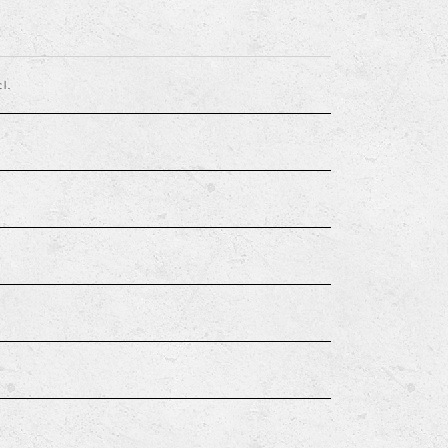
cl.
%