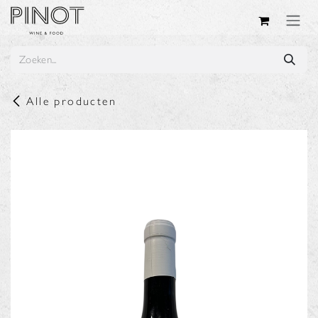
Overslaan naar inhoud
Alle producten