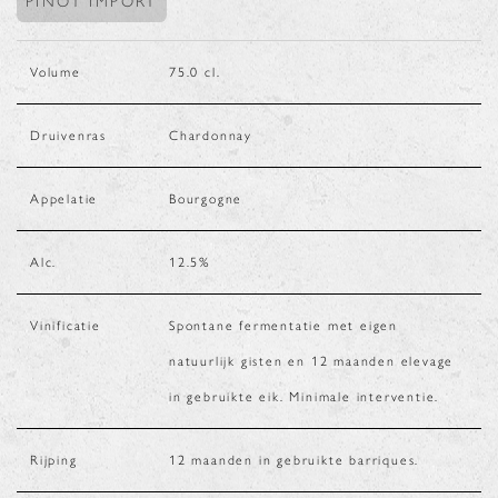
PINOT IMPORT
Volume
75.0
cl.
Druivenras
Chardonnay
Appelatie
Bourgogne
Alc.
12.5
%
Vinificatie
Spontane fermentatie met eigen
natuurlijk gisten en 12 maanden elevage
in gebruikte eik. Minimale interventie.
Rijping
12 maanden in gebruikte barriques.