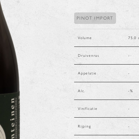
PINOT IMPORT
Volume
75.0
Druivenras
-
Appelatie
-
Alc.
-
%
Vinificatie
-
Rijping
-