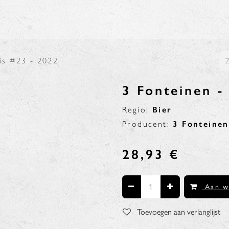
N
BLOG
is #23 - 2022
3 Fonteinen -
Regio:
Bier
Producent:
3 Fonteinen
28,93
€
Aan w
Toevoegen aan verlanglijst