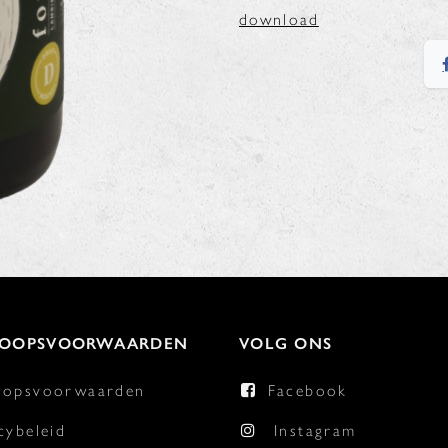
download
KOOPSVOORWAARDEN
VOLG ONS
oopsvoorwaarden
Facebook
cybeleid
Instagram