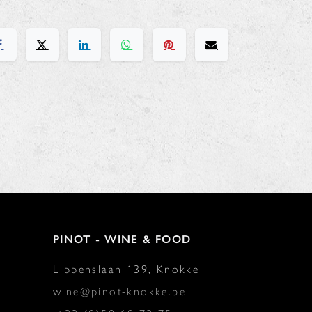
PINOT - WINE & FOOD
Lippenslaan 139, Knokke
wine@pinot-knokke.be