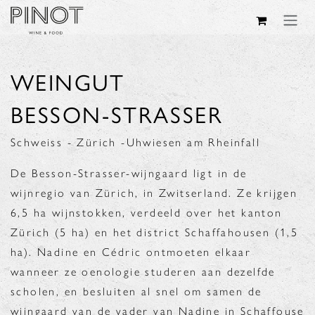
Overslaan naar inhoud
WEINGUT
BESSON-STRASSER
Schweiss - Zürich -Uhwiesen am Rheinfall
De Besson-Strasser-wijngaard ligt in de
wijnregio van Zürich, in Zwitserland. Ze krijgen
6,5 ha wijnstokken, verdeeld over het kanton
Zürich (5 ha) en het district Schaffahousen (1,5
ha). Nadine en Cédric ontmoeten elkaar
wanneer ze oenologie studeren aan dezelfde
scholen, en besluiten al snel om samen de
wijngaard van de vader van Nadine in Schaffouse